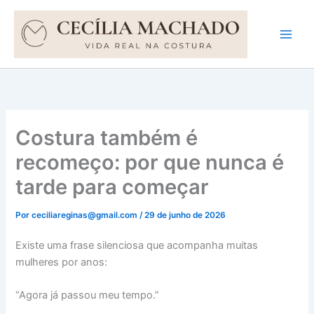
Ir
para
o
conteúdo
Costura também é
recomeço: por que nunca é
tarde para começar
Por
ceciliareginas@gmail.com
/
29 de junho de 2026
Existe uma frase silenciosa que acompanha muitas
mulheres por anos:
“Agora já passou meu tempo.”